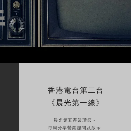
持
香港電台第二台
《晨光第一線》
晨光第五產業環節 -
每周分享營銷趣聞及啟示