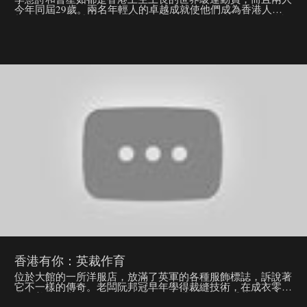
今年同屆29歲。兩名年輕人的卓越成就使他們成為香港人的
新希望。每當看到二人在比賽場上的堅毅表現時，人們總會認
為他們一定自小已懷着世界冠軍夢。事實上，他們與所有人一
樣，起初都沒有明確的方向，更遑論計劃和專業訓練。於是，
兩人便糊裏糊塗地「入行」了。最後，他們卻憑着決心和堅持
創出驕人的佳績。 年少的曹星如讀書不成，直至總教練邀請
他擔任拳館助教，才對拳擊認真起來，由「廢青」蛻變成今日
頌聲載道的「神奇小子」。 李慧詩從前與「牛下女車神」沾
不上邊，只是個喜愛運動的平凡屋邨少女，直至會考畢業後，
才毅然投入全職單車運動員的生涯，中間經歷過嚴重受傷，卻
終於以拼命的訓練贏得香港首位女子單車世界冠軍的榮譽。
今集我們不談他們的成就，而從另一個角度看他們怎樣「輸在
起跑線」，又怎樣傻傻的拚命去追尋自己夢想，最終邁向勝利
的人生。 主持：徐緣（著名傳媒／文化人） 嘉賓：李慧詩、
曹星如
香港有你：英裁作育
位於大館的一所洋服店，放滿了英軍的各種服飾標誌，訴說著
它不一樣的傳奇。老闆阮邦冠早年學得裁縫技術，在成衣零售
業未普及的六十年代做不停手，後來憑籍靈巧的手藝和口啤，
輾轉獲得當時駐港英軍的信任，令他這間小店遙身成為駐港英