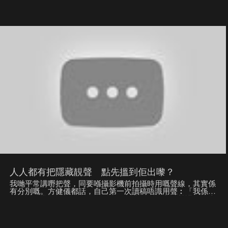
意，不斷加入新穎產品，更把握機遇，將小舖生意越做越大。
兒子劉傲軒（Benny）以前和爸爸少有溝通，留學歸來後，本
無意繼承祖業，但在一次商會聚會中，聽到父親甘願為尋找優
質合桃而走入內地深山並在途中遇險的經歷，大為感動，並決
意為老父接手家族生意。今天他成為父親的得力助手，一方面
走入工場，跟父親由基本功整蛋捲、焗合桃學起，一方面又以
年輕角度，在產品包裝和營銷上為公司注入新意。 今集主持
徐緣走入鯉魚門，與這對商場父子兵真情對話，細談家族生意
的發跡史，又慢步老村老舖，感受昔日三代人看舖的情懷。在
這並肩作戰的日子，兩父子對對方了解更多，感情比以往任何
時間都更深。
人人都有把隱藏靚聲 點先搵到佢出嚟？
我哋平常講嘢把聲，同要喺攝影機前拍攝時用嘅聲線，其實係
有分別嘅。方健儀都話，自己第一次讀稿唔識用聲︰「我係做
電台嘅，我記得第一次電台播自己嘅稿，係用我把聲講嘅。當
時我都唔識用自己把聲，後來自己聽返，點解咁難聽㗎！」
蘋果日報 ： http://hk.apple.nextmedia.com 即 like 蘋果 fb ：
http://www.facebook.com/hk.nextmedia iPhone App ：