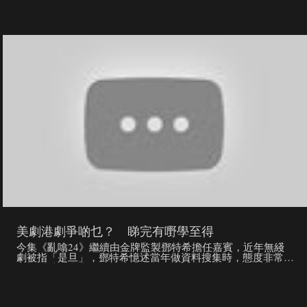
頭。但近年在國內激烈的競爭與及新經濟模式底下，其公司正
受到巨大的挑戰。曾經精力充沛的施永青，現在已頭髪花白，
早前更表示年屆七十後會淡出公司，將生意逐步交捧給下一
代。施俊嶸專長IT，加入家族公司前決心不做二世祖，並由地
產代理做起去獲取前線工作的磨練機會。剛剛接任公司副主席
一職的他，面對一間已步入中年的巨大企業，將會帶來甚麼新
思維與改革？ 今集主持徐緣與施永青父子對談，由施永青著
名的「無為而治」管理概念談起，到其要培育子女思考能力的
「每週家庭會議」，再講到施俊榮接棒父親要面對的困難。更
會與地產界兩父子即興玩大富翁遊戲！
美劇港劇爭啲乜？ 睇完有嘢學至得
今集《亂噏24》繼續由金牌監製鄧特希擔任嘉賓，近年無綫
劇被指「是旦」，鄧特希憶述當年做資料搜集時，態度非常認
真：「譬如我去做關於法醫嘅劇，我哋會參觀晒整個解剖過
程！」不過說到資料搜集和創作空間，港劇跟美劇還有一大段
距離。 蘋果日報：http://hk.apple.nextmedia.com 即like蘋果
fb：http://www.facebook.com/hk.nextmedia iPhone App：