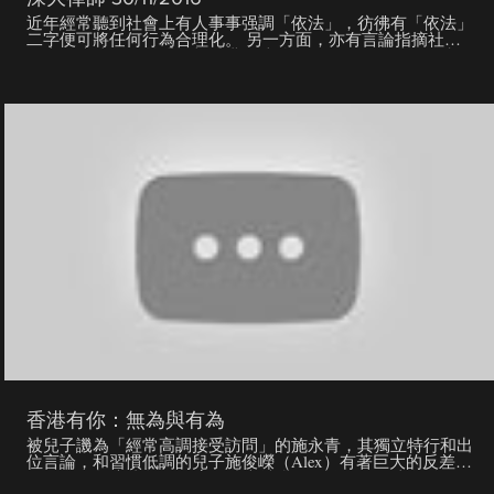
近年經常聽到社會上有人事事强調「依法」，彷彿有「依法」
二字便可將任何行為合理化。 另一方面，亦有言論指摘社運
人士的違法行為嚴重衝擊香港的法治。 不過，是否當人人都
遵守法律，便是體現「法治」呢？ 本集《大學問》邀請到前
大律師公會主席，有「敢言大狀」之稱的石永泰資深大律師向
大家釐清「法治」的概念， 重溫香港於九七回歸後繼續奉行
法治的初衷，以及揭示維持香港法治現狀背後「不便明言的真
相」。 另外，我們也請來法政匯思召集人任建峰律師，一同
討論近年香港社會有關「法治」的種種爭議。 《大學問》今
集「依法」同你問「法治」！ 主持：徐緣（著名傳媒／文化
人） 嘉賓：石永泰資深大律師、任建峰律師 本影片之版權屬
於香港電台所有， 本頻道無任何本影片之所屬版權。
香港有你：無為與有為
被兒子譏為「經常高調接受訪問」的施永青，其獨立特行和出
位言論，和習慣低調的兒子施俊嶸（Alex）有著巨大的反差。
1978年，施永青離開教育界成立地產代理公司，四十年後的
今日，其分店超過二千五百間，是員工超過五萬人的行業龍