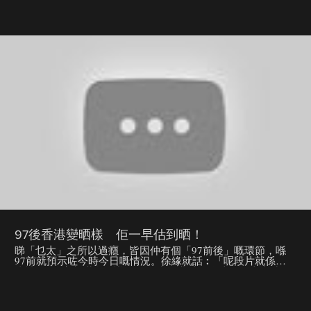
軍唯一的軍服供應商，更長駐赤柱軍營。回歸後雖然英軍徹離
了，但洋服店仍然吸引不少外藉人士幫襯，而他們更是現存香
港唯一懂得造蘇格蘭裙的裁縫。 97後二十二年，洋服店被大
館邀請進駐開店，也是這個機遇，阮爸爸叫得動身在美國的兒
子歸港，幫手搞入伙申請以及小店的推廣事誼。阮爸爸不愁
錢，但也希望有朝一日能將一門手藝流傳下去。 由赤柱軍營
到大館，地方變了，也側寫了時代的變遷。徐緣問兒子阮國騫
（Alex）會否學爸爸的手藝？不會，畢竟時代不同，想學也學
不來。Alex回憶起少年時代，父親曾把家中的名牌牛仔褲剪
牌，也許已年過三十的Alex，今日會更能了解父親作為裁縫師
傅的尊嚴，亦更會珍惜當日去美國時父親給他親手造的西裝
褸。
97後香港變晒樣 佢一早估到晒！
睇「乜太」之所以過癮，皆因仲有個「97前後」嘅環節，喺
97前就預示咗今時今日嘅情況。徐緣就話︰「呢段片就係令
燦神到o依家都咁多人識！啲人成日講番呢條片，原來當時預
示嗰樣嘢，o依家真係發生緊！」 蘋果日報：
http://hk.apple.nextmedia.com 即like蘋果fb：
http://www.facebook.com/hk.nextmedia iPhone App：