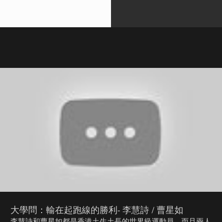
大學問：輸在起跑線的勝利- 李慧詩 / 曹星如
李慧詩和曹星如都是香港土生土長的世界級運動員，而且兩人