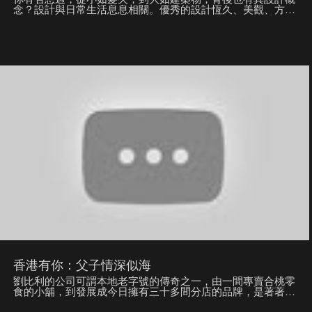
念？設計與日常生活息息相關。優秀的設計恆久、美觀、方
便，甚至可以提升事物的價值，而一切的設計都源自設計師的
腦袋。 今集《大學問》請來殿堂級設計師陳幼堅先生，他曾
先後獲得超過600個中外奬項，無數作品早已成為香港人共有
的回憶。，他的工作除了平面設計，更涉獵室內設計和藝術創
作，可謂一位多元化的創意人。其作品融會了中國工藝及現代
設計技巧，形象鮮明，因而蜚聲國際藝壇。 節目中，陳幼堅
除了分享了他的設計之路和美學觀，更會以廣為人知的「品牌
醫生」身份，向觀眾分享過去以設計挽救企業的故事。兩位年
輕出色設計師陳凱納及梁展邦，也會就香港設計未來發展與教
育加入討論，與大師進行跨世代對話，交換意見。 主持：徐
緣（著名傳媒／文化人） 嘉賓：陳幼堅先生、陳凱納小姐、
梁展邦先生
香港有你：父子情深似海
劉比利的公司可謂本地老字號的傳奇之一，由一間專賣合桃零
食的小舖，到發展成今日擁有三十多間分店的品牌，是著著實
實的衝出鯉魚門村，打出了名堂。作為公司第二代掌舵人的劉
比利，早年奉父親之命接手小舖，憑藉刻苦經營和過人的創