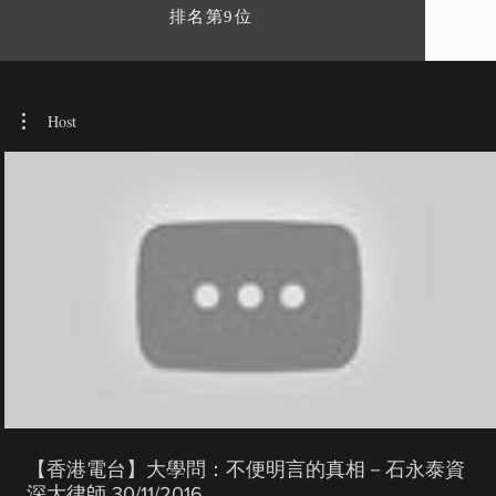
排名第9位
Host
【香港電台】大學問：不便明言的真相－石永泰資
深大律師 30/11/2016