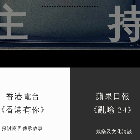
主
​
香港電台
蘋果日報
《香港有你》
《亂噏 24》
探討商界傳承故事
娛樂及文化清談